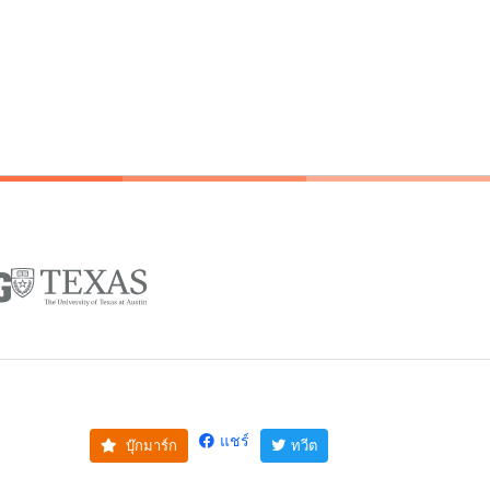
แชร์
บุ๊กมาร์ก
ทวีต