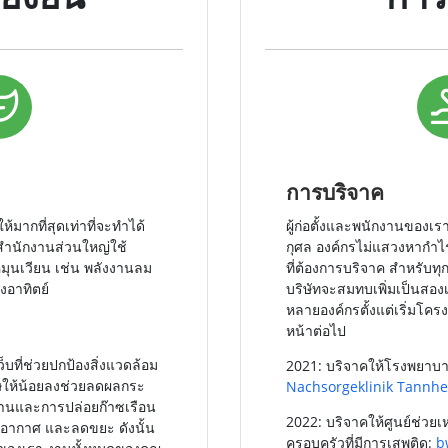
การบริจาค
ห้มากที่สุดเท่าที่จะทำได้
ผู้ก่อตั้งและพนักงานของเร
ำนักงานส่วนใหญ่ใช้
กุศล องค์กรไม่แสวงหากำ
ุนเวียน เช่น พลังงานลม
ที่ต้องการบริจาค สำหรับทุ
งอาทิตย์
บริษัทจะสมทบเพิ่มเป็นสองเท
หลายองค์กรตั้งแต่เริ่มโครง
หน้าต่อไป
บที่ช่วยปกป้องสิ่งแวดล้อม
2021: บริจาคให้โรงพยาบาล
ษให้น้อยลงช่วยลดผลกระ
Nachsorgeklinik Tannh
งานและการปล่อยก๊าซเรือน
2022: บริจาคให้ศูนย์ช่วยเหล
อากาศ และลดขยะ ดังนั้น
ครอบครัวที่มีการเสพติด:
b