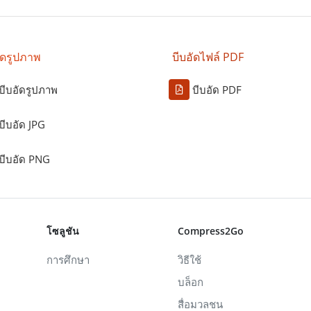
ัดรูปภาพ
บีบอัดไฟล์ PDF
บีบอัดรูปภาพ
บีบอัด PDF
บีบอัด JPG
บีบอัด PNG
โซลูชัน
Compress2Go
การศึกษา
วิธีใช้
บล็อก
สื่อมวลชน