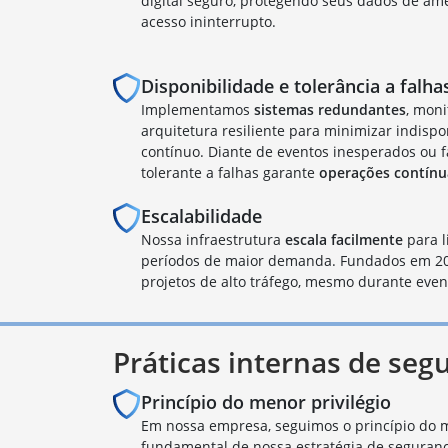
digital seguro, protegendo seus dados de am
acesso ininterrupto.
Disponibilidade e tolerância a falha
Implementamos
sistemas redundantes
, mon
arquitetura resiliente para minimizar indisp
contínuo. Diante de eventos inesperados ou f
tolerante a falhas garante
operações contínu
Escalabilidade
Nossa infraestrutura
escala facilmente
para l
períodos de maior demanda. Fundados em 20
projetos de alto tráfego, mesmo durante even
Práticas internas de seg
Princípio do menor privilégio
Em nossa empresa, seguimos o princípio do m
fundamental de nossa estratégia de seguranç