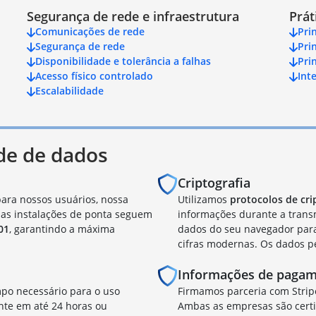
Segurança de rede e infraestrutura
Prát
Comunicações de rede
Pri
Segurança de rede
Pri
Disponibilidade e tolerância a falhas
Pri
Acesso físico controlado
Int
Escalabilidade
de de dados
Criptografia
para nossos usuários, nossa
Utilizamos
protocolos de cri
sas instalações de ponta seguem
informações durante a tran
01
, garantindo a máxima
dados do seu navegador para
cifras modernas. Os dados p
Informações de paga
po necessário para o uso
Firmamos parceria com Strip
nte em até 24 horas ou
Ambas as empresas são cert