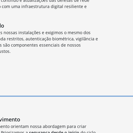
contínuo e atualizações das defesas de rede
om uma infraestrutura digital resiliente e
do
às nossas instalações e exigimos o mesmo dos
da restritos, autenticação biométrica, vigilância e
os são componentes essenciais de nossos
ustos.
lvimento
mento orientam nossa abordagem para criar
 Priorizamos a
segurança desde o início
do ciclo