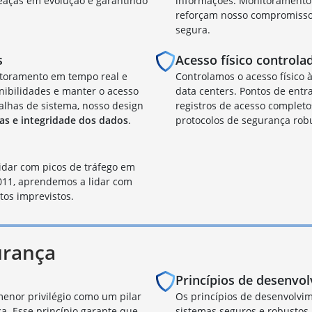
eaças em evolução e garantindo
informações. Monitoramento 
reforçam nosso compromisso c
segura.
s
Acesso físico controla
itoramento em tempo real e
Controlamos o acesso físico 
onibilidades e manter o acesso
data centers. Pontos de entra
alhas de sistema, nosso design
registros de acesso complet
as e integridade dos dados
.
protocolos de segurança rob
idar com picos de tráfego em
11, aprendemos a lidar com
tos imprevistos.
urança
Princípios de desenvo
enor privilégio como um pilar
Os princípios de desenvolvi
a. Esse princípio garante que
sistemas seguros e robustos.