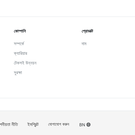
কোম্পানি
প্রোডাক্ট
সম্পর্কে
দাম
ক্যারিয়ার
টেকসই উন্নয়ন
সুরক্ষা
পনীয়তা নীতি
ইমপ্রিন্ট
যোগাযোগ করুন
BN