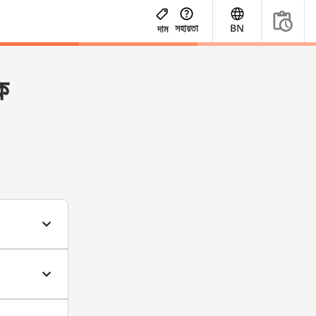
সহায়তা
BN
দাম
ক