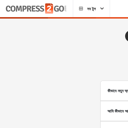
সব টুল
কীভাবে নতুন অ্
আমি কীভাবে আম