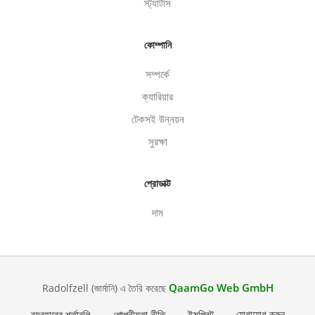
স্ট্যাটাস
কোম্পানি
সম্পর্কে
ক্যারিয়ার
টেকসই উন্নয়ন
সুরক্ষা
প্রোডাক্ট
দাম
QaamGo Web GmbH
Radolfzell (জার্মানি) এ তৈরি করেছে
ব্যবহারের শর্তাবলি
গোপনীয়তা নীতি
ইমপ্রিন্ট
যোগাযোগ করুন