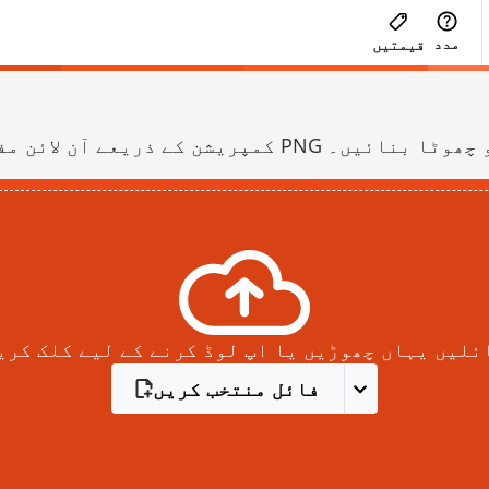
مدد
قیمتیں
PN میں کنورٹ کرکے امیجز کو چھوٹا بنائیں۔
ئلیں یہاں چھوڑیں یا اپ لوڈ کرنے کے لیے کلک کری
فائل منتخب کریں