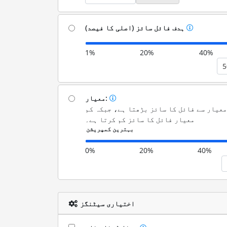
ہدف فائل سائز (اصلی کا فیصد)
1%
20%
40%
معیار:
معیار سے فائل کا سائز بڑھتا ہے، جبکہ کم
معیار فائل کا سائز کم کرتا ہے۔
0%
20%
40%
اختیاری سیٹنگز