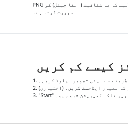
PNG ایک ہمہ گیر فارمیٹ ہے جو ویب پر وسیع پیمانے پر استعمال ہوتا ہے، خاص طور پر اس لیے کہ یہ شفافیت (الفا چینل) کو
سپورٹ کرتا ہے۔
ز کیسے کم کریں
طریقے سے اپنی تصویر اپلوڈ کریں۔
کا معیار ایڈجسٹ کریں۔ (اختیاری)
 کلک کریں تاکہ کمپریشن شروع ہو۔