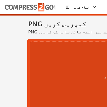
تمام ٹولز
PNG کمپریس کریں
ں