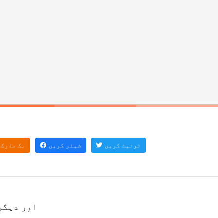
ٹوئیٹ کریں
شیئر کریں
بک مارک
PNG کمپریشن بڑی 