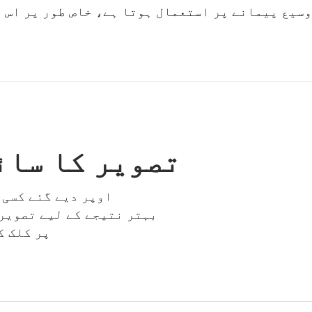
تصویر کا سائ
اوپر دیے گئے کسی 
بہتر نتیجے کے لیے تصویر 
"Start" پر