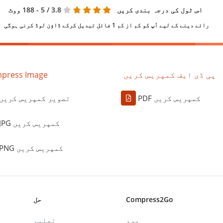
اس ٹول کی درجہ بندی کریں
3.8
/ 5 - 188 ووٹ
رائے دینے کے لیے آپ کو کم از کم 1 فائل تبدیل کرکے ڈاؤن لوڈ کرنی ہوگی
پی ڈی ایف کمپریس کریں
press Image
PDF کمپریس کریں
تصویر کمپریس کریں
JPG کمپریس کریں
PNG کمپریس کریں
Compress2Go
حل
مدد
تعلیم