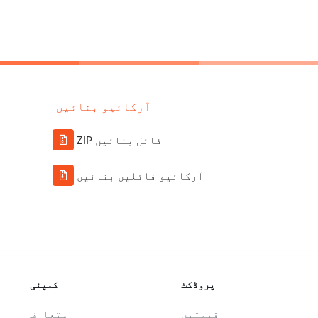
آرکائیو بنائیں
ZIP فائل بنائیں
آرکائیو فائلیں بنائیں
پروڈکٹ
کمپنی
قیمتیں
متعارف