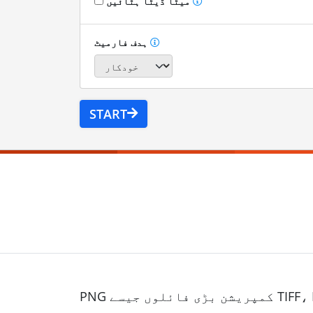
میٹا ڈیٹا ہٹائیں
ہدف فارمیٹ
START