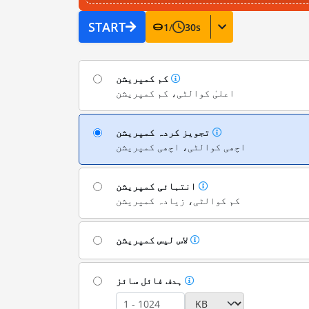
START
1
/
30
s
کم کمپریشن
اعلیٰ کوالٹی، کم کمپریشن
تجویز کردہ کمپریشن
اچھی کوالٹی، اچھی کمپریشن
انتہائی کمپریشن
کم کوالٹی، زیادہ کمپریشن
لاس لیس کمپریشن
ہدف فائل سائز