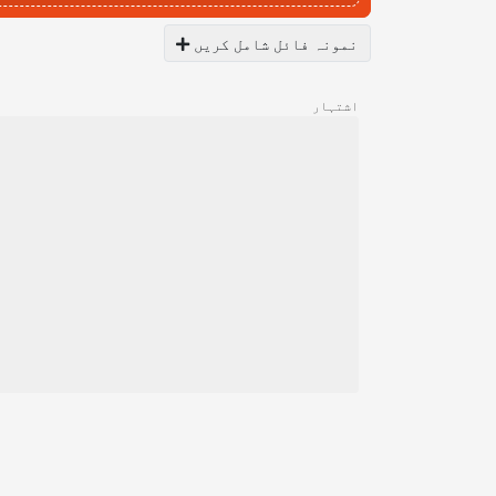
نمونہ فائل شامل کریں
اشتہار