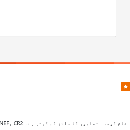
فائلوں جیسے TIFF، NEF، CR2 اور دیگر خام کیمرہ تصاویر کا سائز کم کرتی ہے۔