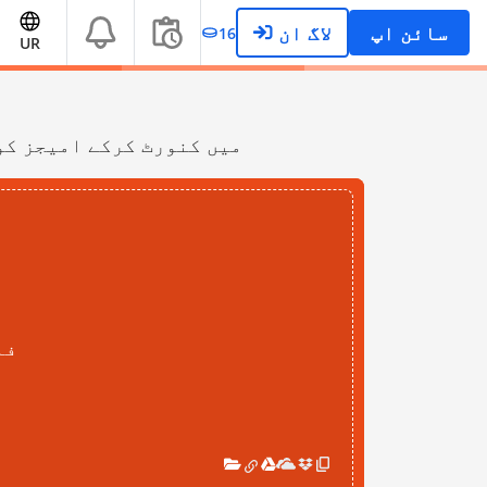
سائن اپ
لاگ ان
16
UR
PNG کمپریشن کے ذریعے آن لائن مفت میں امیج فائل سائز کم کریں۔ G
فا