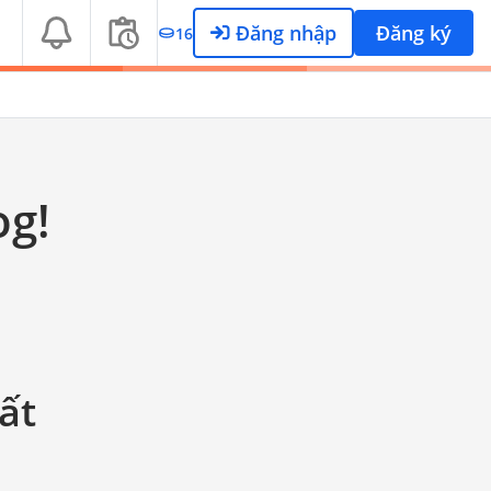
Đăng nhập
Đăng ký
16
g!
ất